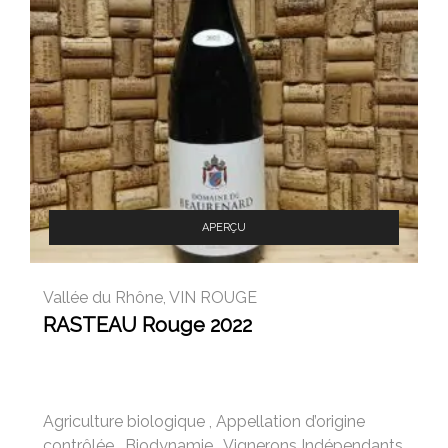
APERÇU
Vallée du Rhône
,
VIN ROUGE
RASTEAU Rouge 2022
Agriculture biologique
,
Appellation d’origine
contrôlée
,
Biodynamie
,
Vignerons Indépendants