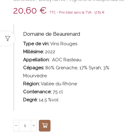
20,60
€
TTC - Prix total sans la TVA :
17,61
€
Domaine de Beaurenard
Type de vin:
Vins Rouges
Millésime:
2022
Appellation:
AOC Rasteau
Cépages:
80% Grenache, 17% Syrah, 3%
Mourvèdre
Région:
Vallée
du Rhône
Contenance:
75
cl
Degré:
14.5 %vol