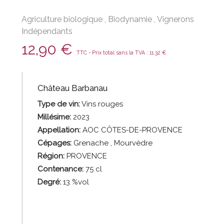
Agriculture biologique
,
Biodynamie
,
Vignerons
Indépendants
12,90
€
TTC - Prix total sans la TVA :
11,32
€
Château Barbanau
Type de vin:
Vins
rouges
Millésime:
2023
Appellation:
AOC CÔTES-DE-PROVENCE
Cépages:
Grenache , Mourvèdre
Région:
PROVENCE
Contenance:
75
cl
Degré:
13 %vol