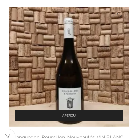
APERÇU
Languedoc-Roussillon
,
Nouveautés
,
VIN BLANC