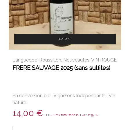
APERÇU
Languedoc-Roussillon
,
Nouveautés
,
VIN ROUGE
FRERE SAUVAGE 2025 (sans sulfites)
En conversion bio
,
Vignerons Indépendants
,
Vin
nature
14,00
€
TTC - Prix total sans la TVA :
11,97
€