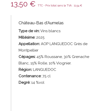
13,50
€
TTC - Prix total sans la TVA :
11,54
€
Château-Bas d'Aumelas
Type de vin:
Vins
blancs
Millésime:
2025
Appellation:
AOP LANGUEDOC Grès de
Montpellier
Cépages:
45% Roussane, 30% Grenache
Blanc, 15% Rolle, 10% Viognier.
Région:
LANGUEDOC
Contenance:
75
cl
Degré:
14 %vol