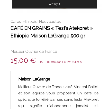
APERÇU
Cafés
,
Ethiopie
,
Nouveautés
CAFÉ EN GRAINS « Tesfa Atekoret »
Ethiopie Maison LaGrange 500 gr
Meilleur Ouvrier de France
15,00
€
TTC - Prix total sans la TVA :
14,56
€
Maison LaGrange
Meilleur Ouvrier de France 2018, Vincent Ballot
et son équipe vous proposent un café de
spécialité torréfié par ses soins.
Tesfa Atekoret
(qui signifie n'abandonne jamais) est