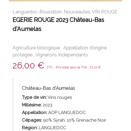
Languedoc-Roussillon
,
Nouveautés
,
VIN ROUGE
EGERIE ROUGE 2023 Château-Bas
d’Aumelas
Agriculture biologique
,
Appellation d’origine
protégée
,
Vignerons Indépendants
26,00
€
TTC - Prix total sans la TVA :
22,22
€
Château-Bas d'Aumelas
Type de vin:
Vins
rouges
Millésime:
2023
Appellation:
AOP LANGUEDOC
Cépages:
90% Syrah, 10% Grenache Noir
Région:
LANGUEDOC