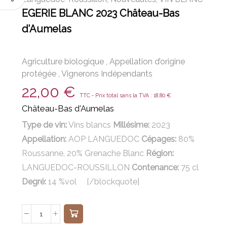
EGERIE BLANC 2023 Château-Bas
d’Aumelas
Agriculture biologique
,
Appellation d’origine
protégée
,
Vignerons Indépendants
22,00
€
TTC - Prix total sans la TVA :
18,80
€
Château-Bas d'Aumelas
Type de vin:
Vins
blancs
Millésime:
2023
Appellation:
AOP LANGUEDOC
Cépages:
80%
Roussanne, 20% Grenache Blanc
Région:
LANGUEDOC-ROUSSILLON
Contenance:
75
cl
Degré:
14 %vol [/blockquote]