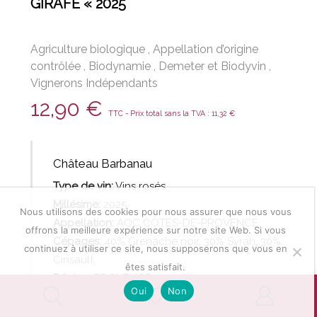
GIRAFE « 2025
Agriculture biologique
,
Appellation d’origine
contrôlée
,
Biodynamie
,
Demeter et Biodyvin
,
Vignerons Indépendants
12,90
€
TTC - Prix total sans la TVA :
11,32
€
Château Barbanau
Type de vin:
Vins
rosés
Millésime:
2025
Nous utilisons des cookies pour nous assurer que nous vous
Appellation:
AOC CÔTES-DE-PROVENCE
offrons la meilleure expérience sur notre site Web. Si vous
Cépages:
40% Grenache noir, 30% Syrah, 30%
continuez à utiliser ce site, nous supposerons que vous en
Cinsault,
êtes satisfait.
Région:
PROVENCE
0
Oui
Non
Contenance:
75
cl
Degré:
12 %vol