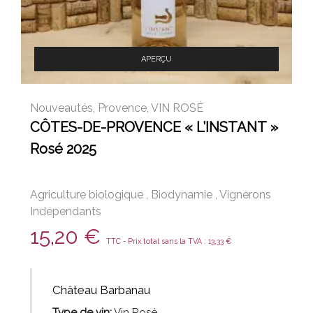
APERÇU
Nouveautés
,
Provence
,
VIN ROSÉ
CÔTES-DE-PROVENCE « L’INSTANT »
Rosé 2025
Agriculture biologique
,
Biodynamie
,
Vignerons
Indépendants
15,20
€
TTC - Prix total sans la TVA :
13,33
€
Château Barbanau
Type de vin:
Vin Rosé