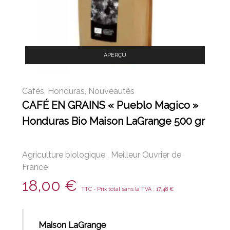
APERÇU
Cafés
,
Honduras
,
Nouveautés
CAFÉ EN GRAINS « Pueblo Magico »
Honduras Bio Maison LaGrange 500 gr
Agriculture biologique
,
Meilleur Ouvrier de
France
18,00
€
TTC - Prix total sans la TVA :
17,48
€
Maison LaGrange