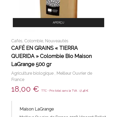
APERÇU
Cafés
,
Colombie
,
Nouveautés
CAFÉ EN GRAINS « TIERRA
QUERIDA » Colombie Bio Maison
LaGrange 500 gr
Agriculture biologique
,
Meilleur Ouvrier de
France
18,00
€
TTC - Prix total sans la TVA :
17,48
€
Maison LaGrange