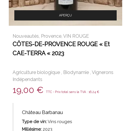
APERÇU
Nouveautés
,
Provence
,
VIN ROUGE
CÔTES-DE-PROVENCE ROUGE « Et
CAE-TERRA « 2023
Agriculture biologique
,
Biodynamie
,
Vignerons
Indépendants
19,00
€
TTC - Prix total sans la TVA :
16,24
€
Château Barbanau
Type de vin:
Vins
rouges
Millésime:
2023