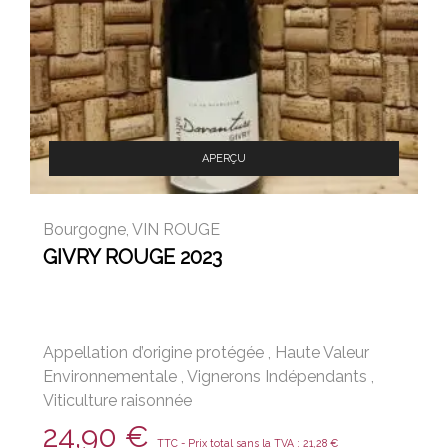
APERÇU
Bourgogne
,
VIN ROUGE
GIVRY ROUGE 2023
Appellation d’origine protégée
,
Haute Valeur
Environnementale
,
Vignerons Indépendants
,
Viticulture raisonnée
24,90
€
TTC - Prix total sans la TVA :
21,28
€