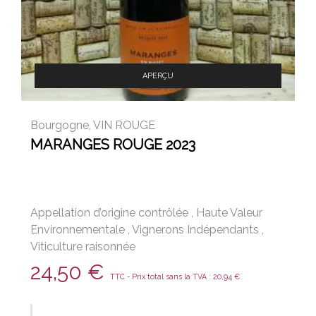
APERÇU
Bourgogne
,
VIN ROUGE
MARANGES ROUGE 2023
Appellation d’origine contrôlée
,
Haute Valeur
Environnementale
,
Vignerons Indépendants
,
Viticulture raisonnée
24,50
€
TTC - Prix total sans la TVA :
20,94
€