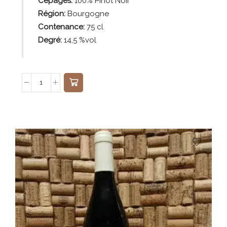
Cépages:
100% Pinot Noir
Région:
Bourgogne
Contenance:
75
cl
Degré:
14,5 %vol