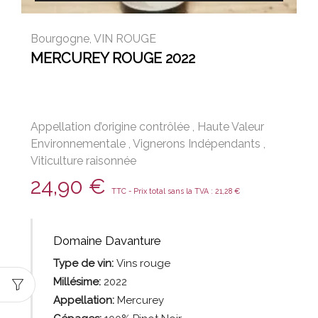
Bourgogne
,
VIN ROUGE
MERCUREY ROUGE 2022
Appellation d’origine contrôlée
,
Haute Valeur
Environnementale
,
Vignerons Indépendants
,
Viticulture raisonnée
24,90
€
TTC - Prix total sans la TVA :
21,28
€
Domaine Davanture
Type de vin:
Vins rouge
Millésime:
2022
Appellation:
Mercurey