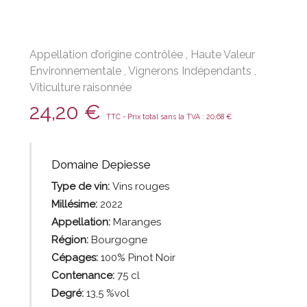
Appellation d’origine contrôlée
,
Haute Valeur
Environnementale
,
Vignerons Indépendants
,
Viticulture raisonnée
24,20
€
TTC - Prix total sans la TVA :
20,68
€
Domaine Depiesse
Type de vin:
Vins rouges
Millésime:
2022
Appellation:
Maranges
Région:
Bourgogne
Cépages:
100% Pinot Noir
Contenance:
75 cl
Degré:
13,5 %vol