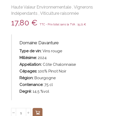
Haute Valeur Environnementale
,
Vignerons
Indépendants
,
Viticulture raisonnée
17,80
€
TTC - Prix total sans la TVA :
15,21
€
Domaine Davanture
Type de vin:
Vins rouge
Millésime:
2024
Appellation:
Côte Chalonnaise
Cépages:
100% Pinot Noir
Région:
Bourgogne
Contenance:
75
cl
Degré:
14,5 %vol