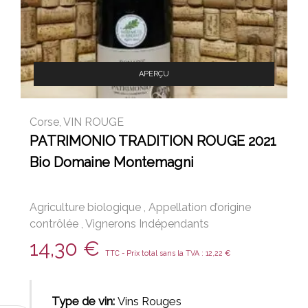
APERÇU
Corse
,
VIN ROUGE
PATRIMONIO TRADITION ROUGE 2021
Bio Domaine Montemagni
Agriculture biologique
,
Appellation d’origine
contrôlée
,
Vignerons Indépendants
14,30
€
TTC - Prix total sans la TVA :
12,22
€
Type de vin:
Vins Rouges