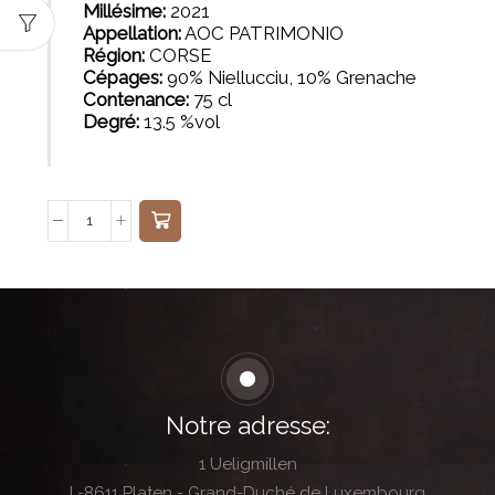
Millésime:
2021
Appellation:
AOC PATRIMONIO
Région:
CORSE
Cépages:
9
0% Niellucciu, 10% Grenache
Contenance:
75 cl
Degré:
13.5 %vol
Notre adresse:
1 Ueligmillen
L-8611 Platen - Grand-Duché de Luxembourg