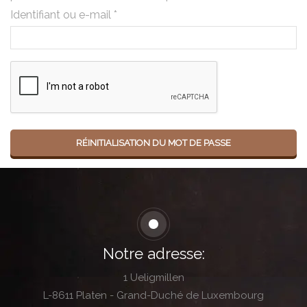
Identifiant ou e-mail
*
RÉINITIALISATION DU MOT DE PASSE
Alternative:
Notre adresse:
1 Ueligmillen
L-8611 Platen - Grand-Duché de Luxembourg