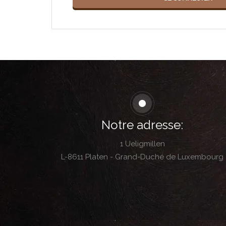
Notre adresse:
1 Ueligmillen
L-8611 Platen - Grand-Duché de Luxembourg