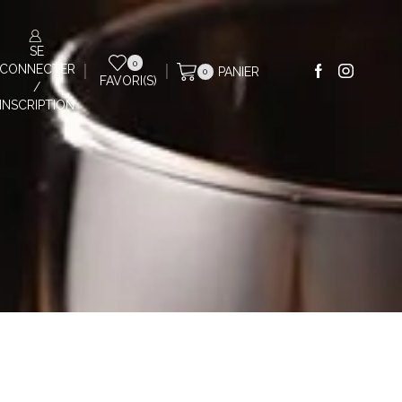
SE
0
CONNECTER
PANIER
0
FAVORI(S)
/
INSCRIPTION