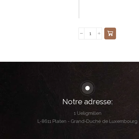
Notre adresse:
1 Ueligmillen
L-8611 Platen - Grand-Duché de Luxembourg