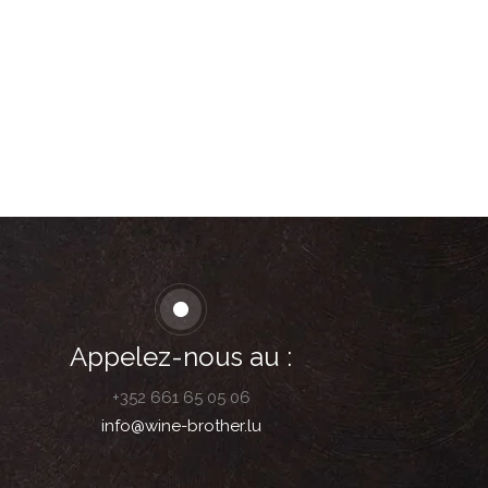
Appelez-nous au :
+352 661 65 05 06
info@wine-brother.lu