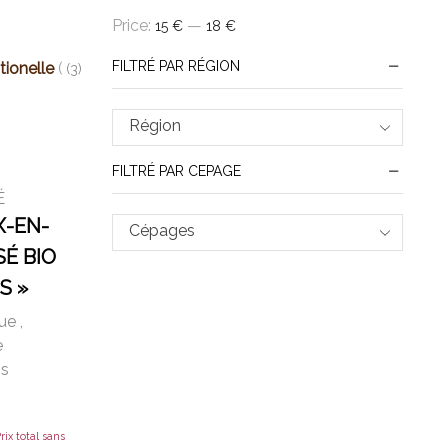
Price:
—
15 €
18 €
FILTRÉ PAR RÉGION
tionelle
(3)
Région
FILTRÉ PAR CEPAGE
É
X-EN-
Cépages
É BIO
S »
que
,
e
ns
rix total sans