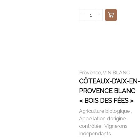
Provence
,
VIN BLANC
CÔTEAUX-D’AIX-EN-
PROVENCE BLANC
« BOIS DES FÉES »
2020
Agriculture biologique
,
Appellation d’origine
contrôlée
,
Vignerons
Indépendants