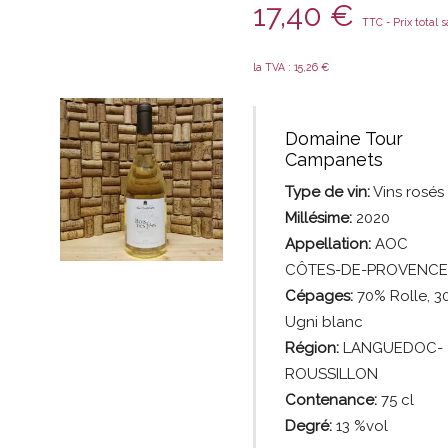
17,40
€
TTC - Prix total 
la TVA :
15,26
€
Domaine Tour
Campanets
Type de vin:
Vins
rosés
Millésime:
2020
Appellation:
AOC
CÔTES-DE-PROVENCE
Cépages:
70% Rolle, 3
Ugni blanc
Région:
LANGUEDOC-
ROUSSILLON
Contenance:
75
cl
Degré:
13 %vol