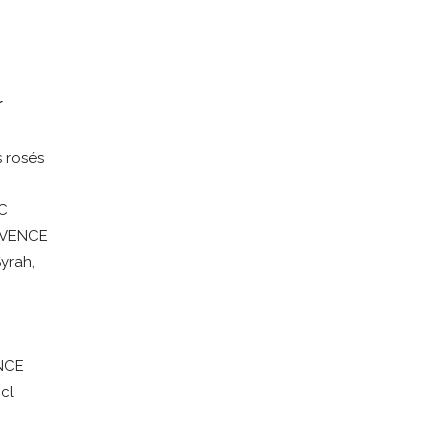
r
s
rosés
C
OVENCE
yrah,
NCE
cl