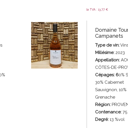
la TVA :
13,77
€
Domaine Tou
Campanets
s
Type de vin:
Vin
Millésime:
2023
Appellation:
AO
CÔTES-DE-PR
50%
Cépages: 6
0% S
30% Cabernet
Sauvignon, 10%
Grenache
Région:
PROVE
Contenance:
75
Degré:
13 %vol