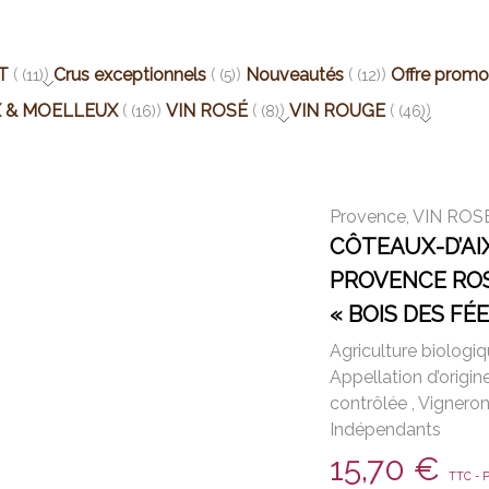
T
Crus exceptionnels
Nouveautés
Offre promo
(11)
(5)
(12)
X & MOELLEUX
VIN ROSÉ
VIN ROUGE
(16)
(8)
(46)
Provence
,
VIN ROS
CÔTEAUX-D’AI
PROVENCE ROS
« BOIS DES FÉE
2023
Agriculture biologi
Appellation d’origin
contrôlée
,
Vignero
Indépendants
15,70
€
TTC - P