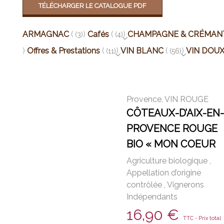
TÉLÉCHARGER LE CATALOGUE PDF
ARMAGNAC
Cafés
CHAMPAGNE & CRÉMAN
(3)
(4)
Offres & Prestations
VIN BLANC
VIN DOU
(11)
(56)
Provence
,
VIN ROUGE
CÔTEAUX-D’AIX-EN-
PROVENCE ROUGE
BIO « MON COEUR
VIOLETTE » 2020
Agriculture biologique
,
Appellation d’origine
contrôlée
,
Vignerons
Indépendants
16,90
€
TTC - Prix total