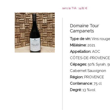
sans la TVA :
14,82
€
Domaine Tour
Campanets
Type de vin:
Vins
rouge
Millésime:
2021
Appellation:
AOC
CÔTES-DE-PROVENCE
Cépages:
5
0% Syrah, 
Cabernet Sauvignon
Région:
PROVENCE
Contenance:
75
cl
Degré:
13 %vol