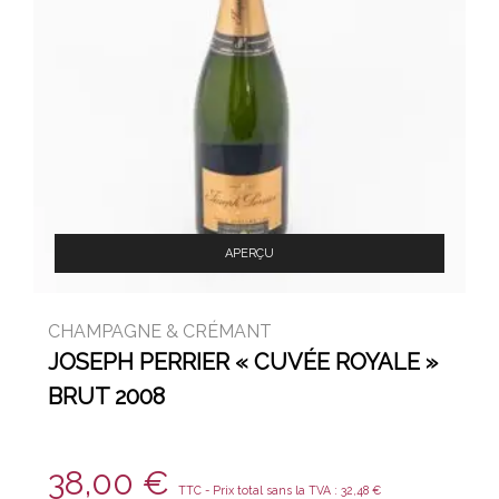
APERÇU
CHAMPAGNE & CRÉMANT
JOSEPH PERRIER « CUVÉE ROYALE »
BRUT 2008
38,00
€
TTC - Prix total sans la TVA :
32,48
€