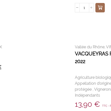
X
Vallée du Rhône
,
VI
VACQUEYRAS 
2022
E
Agriculture biologi
Appellation d’origin
protégée
,
Vigneron
Indépendants
13,90
€
TTC - P