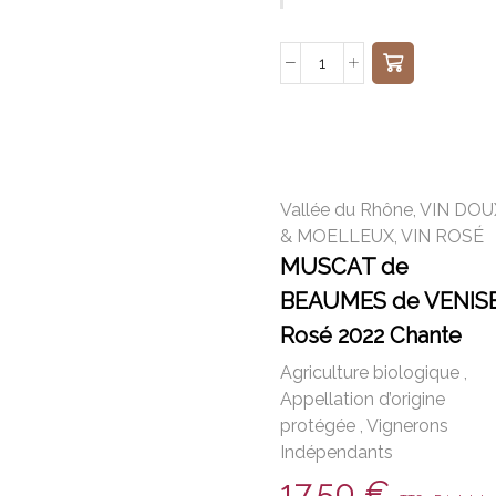
Vallée du Rhône
,
VIN DOU
& MOELLEUX
,
VIN ROSÉ
MUSCAT de
BEAUMES de VENIS
Rosé 2022 Chante
Coucou
Agriculture biologique
,
Appellation d’origine
protégée
,
Vignerons
Indépendants
17,50
€