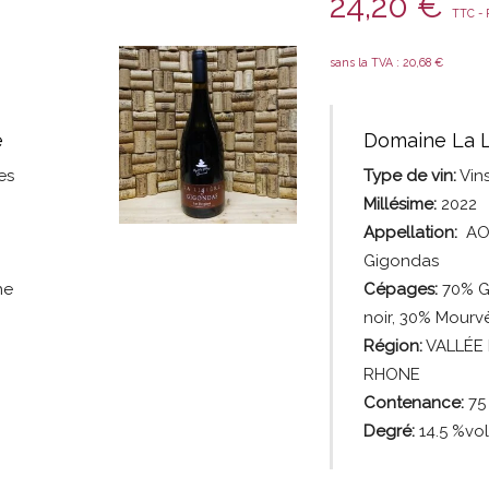
24,20
€
TTC - P
sans la TVA :
20,68
€
e
Domaine La L
es
Type de vin:
Vin
Millésime:
2022
Appellation:
AO
Gigondas
he
Cépages:
70% G
noir, 30% Mourv
Région:
VALLÉE
RHONE
Contenance:
75
Degré:
14.5 %vo