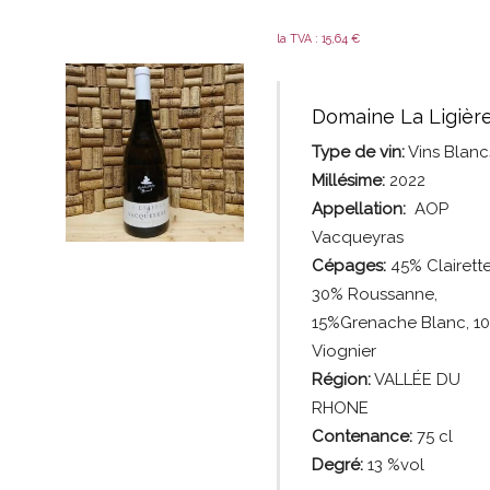
la TVA :
15,64
€
Domaine La Ligièr
Type de vin:
Vins Blanc
Millésime:
2022
Appellation:
AOP
Vacqueyras
Cépages:
45% Clairette
30% Roussanne,
15%Grenache Blanc, 1
Viognier
Région:
VALLÉE DU
RHONE
Contenance:
75
cl
Degré:
13 %vol