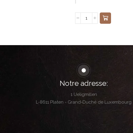
Notre adresse:
1 Ueligmillen
L-8611 Platen - Grand-Duché de Luxembourg