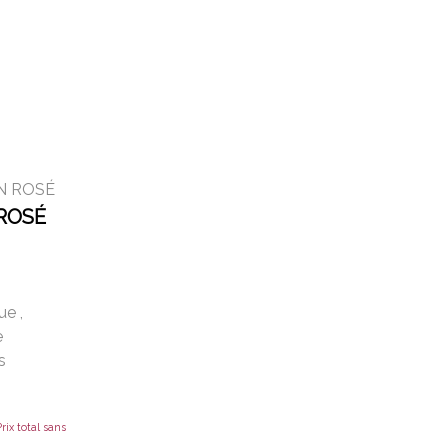
N ROSÉ
ROSÉ
que
,
e
s
rix total sans