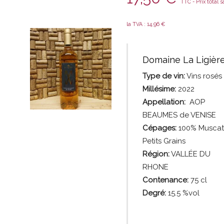
TTC - Prix total 
la TVA :
14,96
€
Domaine La Ligièr
Type de vin:
Vins rosés
Millésime:
2022
Appellation:
AOP
BEAUMES de VENISE
Cépages:
100% Muscat
Petits Grains
Région:
VALLÉE DU
RHONE
Contenance:
75
cl
Degré:
15.5 %vol