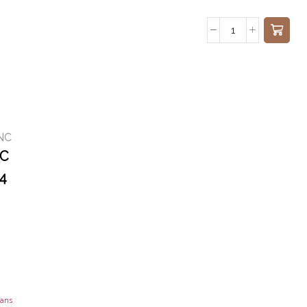
NC
C
4
sans