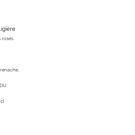
igière
s rosés
renache,
 DU
cl