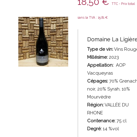
18,50
€
TTC - Prix total
sans la TVA :
15,81
€
Domaine La Ligièr
Type de vin:
Vins Roug
Millésime:
2023
Appellation:
AOP
Vacqueyras
Cépages:
70% Grenac
noir, 20% Syrah, 10%
Mourvèdre
Région:
VALLÉE DU
RHONE
Contenance:
75
cl
Degré:
14 %vol