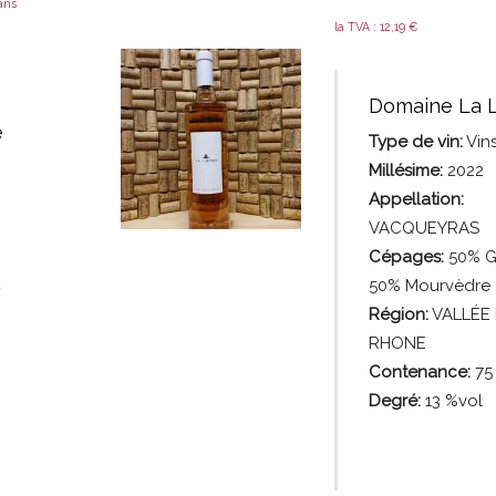
sans
la TVA :
12,19
€
Domaine La L
e
Type de vin:
Vin
Millésime:
2022
Appellation:
VACQUEYRAS
Cépages:
50% G
50% Mourvèdre
Région:
VALLÉE
RHONE
Contenance:
75
Degré:
13 %vol