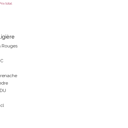
rix total
igière
s Rouges
C
renache
èdre
 DU
cl
l