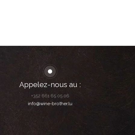
Appelez-nous au :
+352 661 65 05 06
info@wine-brother.lu