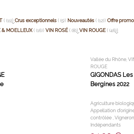
T
Crus exceptionnels
Nouveautés
Offre promo
(11)
(5)
(12)
X & MOELLEUX
VIN ROSÉ
VIN ROUGE
(16)
(8)
(46)
Vallée du Rhône
,
VI
ROUGE
GE
GIGONDAS Les
le
Bergines 2022
Agriculture biologi
Appellation d’origin
contrôlée
,
Vignero
Indépendants