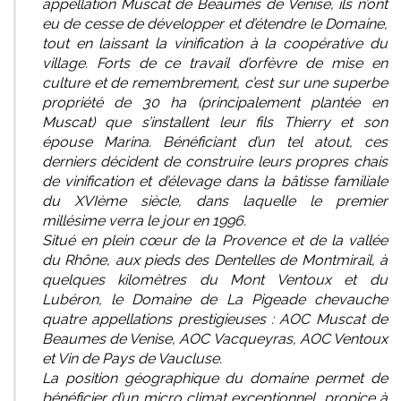
appellation Muscat de Beaumes de Venise, ils n’ont
eu de cesse de développer et d’étendre le Domaine,
tout en laissant la vinification à la coopérative du
village. Forts de ce travail d’orfèvre de mise en
culture et de remembrement, c’est sur une superbe
propriété de 30 ha (principalement plantée en
Muscat) que s’installent leur fils Thierry et son
épouse Marina. Bénéficiant d’un tel atout, ces
derniers décident de construire leurs propres chais
de vinification et d’élevage dans la bâtisse familiale
du XVIème siècle, dans laquelle le premier
millésime verra le jour en 1996.
Situé en plein cœur de la Provence et de la vallée
du Rhône, aux pieds des Dentelles de Montmirail, à
quelques kilomètres du Mont Ventoux et du
Lubéron, le Domaine de La Pigeade chevauche
quatre appellations prestigieuses : AOC Muscat de
Beaumes de Venise, AOC Vacqueyras, AOC Ventoux
et Vin de Pays de Vaucluse.
La position géographique du domaine permet de
bénéficier d’un micro climat exceptionnel, propice à