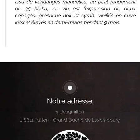
Issu de vendanges manuelles, au petit rendement
de 35 hl/ha, ce vin est l’expression de deux
cépages, grenache noir et syrah, vinifiés en cuve
inox et élevés en demi-muids pendant 9 mois.
Notre adresse:
1 Ueligmillen
L-8611 Platen - Grand-Duché de Luxembourg