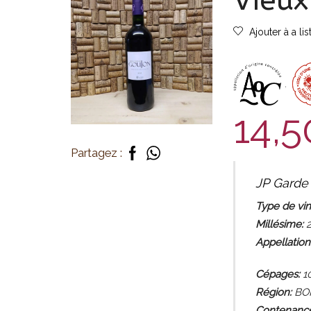
Vieux
Ajouter à a li
,
14,
Partagez :
JP Garde
Type de vin
Millésime:
2
Appellation
Cépages:
10
Région:
BO
Contenance