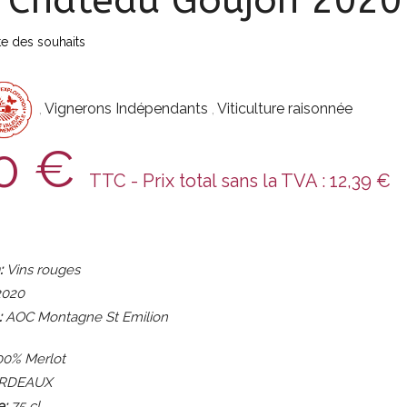
 Château Goujon 2020
ste des souhaits
,
Vignerons Indépendants
,
Viticulture raisonnée
50
€
TTC - Prix total sans la TVA :
12,39
€
:
Vins rouges
020
:
AOC Montagne St Emilion
0% Merlot
RDEAUX
:
75
cl