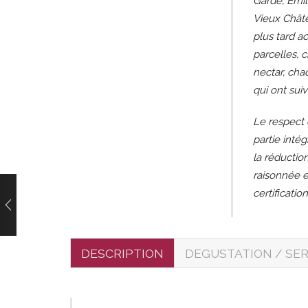
Garde, Emile
Vieux Châte
plus tard a
parcelles, c
nectar, cha
qui ont suiv
Le respect 
partie inté
la réduction
raisonnée e
certificati
DESCRIPTION
DEGUSTATION / SER