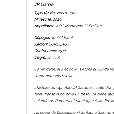
JP Garde
Type de vin:
Vins rouges
Millésime:
2020
Appellation:
AOC Montagne St Emilion
Cépages:
100% Merlot
Région:
BORDEAUX
Contenance:
75
cl
Degré:
14 %vol
Ce vin généreux et doux, 1 étoile au Guide Mi
surprendre vos papilles!
L’histoire du vignoble JP Garde est celle d’un
terre, transmis comme un trésor de génération 
Lalande de Pomerol et Montagne Saint Emili
Au coeur de l’appellation Montagne Saint-Emil