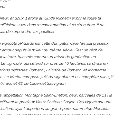
vol
reux et doux, 1 étoile au Guide Michelin,exprime toute la
 millésime 2020 dans sa concentration et sa strucuture. Il ne
s de surprendre vos papilles!
u vignoble JP Garde est celle d’un patrimoine familial précieux,
c amour depuis le milieu du 19ème siècle. C’est un récit de
r la terre, transmis comme un trésor de génération en
 Le vignoble, qui s’étend sur près de 30 hectares, se divise en
lations distinctes: Pomerol, Lalande de Pomerol et Montagne
on. Le Merlot compose 70% du vignoble et est complété par 25%
t-franc et 5% de Cabernet Sauvignon.
 l’appellation Montagne Saint-Emilion, deux parcelles de 1.3 Ha
nstituent le précieux Vieux Château Goujon. Ces vignes ont une
rticulière, ayant appartenu au grand-père maternelde Monsieur