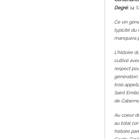
Degré:
14 %
Ce vin géné
typicité du
manquera pa
L’histoire d
cultivé ave
respect pou
génération.
trois appel
Saint Emili
de Caberne
Au coeur de
au total co
histoire pa