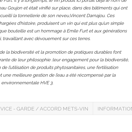
 Furt. Il y a longtemps, le vin produit ici portait déjà le nom de
au Goujon et était vinifié sur place, dans des bâtiments qui ont
ccueilli la tonnellerie de son neveu,Vincent Darnajou. Ces
hargées d’histoire, produisent un vin qui est plus qu’un simple
que bouteille est un hommage à Emile Furt et aux générations
i, travaillant avec dévouement sur ces terres.
de la biodiversité et la promotion de pratiques durables font
grante de leur philosophie :leur engagement pour la biodiversité,
 de l’utilisation de produits phytosanitaires, une fertilisation
t une meilleure gestion de l’eau a été récompensé par la
on environnementale HVE 3.
VICE - GARDE / ACCORD METS-VIN
INFORMATIO