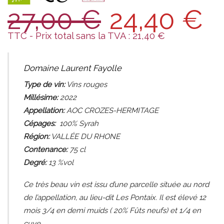
27,00
€
24,40
€
TTC - Prix total sans la TVA :
21,40
€
Domaine Laurent Fayolle
Type de vin:
Vins
rouges
Millésime:
2022
Appellation:
AOC CROZES-HERMITAGE
Cépages:
100% Syrah
Région:
VALLÉE DU RHONE
Contenance:
75
cl
Degré:
13 %vol
Ce très beau vin est issu d’une parcelle située au nord
de l’appellation, au lieu-dit Les Pontaix. Il est élevé 12
mois 3/4 en demi muids ( 20% Fûts neufs) et 1/4 en
cuve.