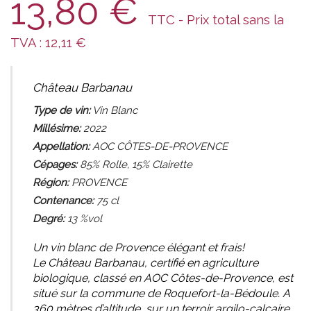
13,80
€
TTC - Prix total sans la
TVA :
12,11
€
Château Barbanau
Type de vin:
Vin Blanc
Millésime:
2022
Appellation:
AOC CÔTES-DE-PROVENCE
Cépages:
85% Rolle, 15% Clairette
Région:
PROVENCE
Contenance:
75
cl
Degré:
13 %vol
Un vin blanc de Provence élégant et frais!
Le Château Barbanau, certifié en agriculture
biologique, classé en AOC Côtes-de-Provence, est
situé sur la commune de Roquefort-la-Bédoule. A
360 mètres d’altitude, sur un terroir argilo-calcaire,