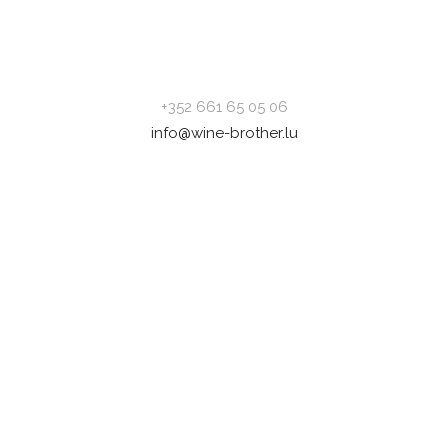
Appelez-nous au :
+352 661 65 05 06
info@wine-brother.lu